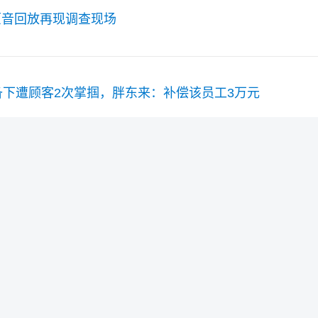
主原音回放再现调查现场
下遭顾客2次掌掴，胖东来：补偿该员工3万元
季的总结，再次辉煌！
晶！怒斥其忘本，要学会认怂，吃个酸黄瓜道个歉
推翻伊朗政权，关键是流谁的血，伊朗人还是美国大兵？