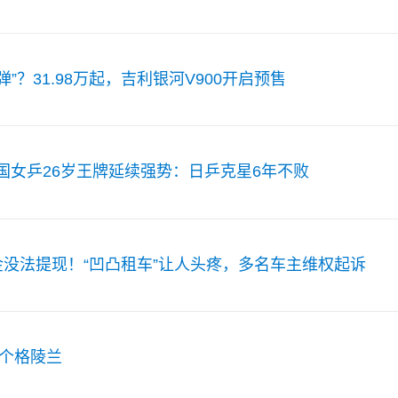
”？31.98万起，吉利银河V900开启预售
中国女乒26岁王牌延续强势：日乒克星6年不败
没法提现！“凹凸租车”让人头疼，多名车主维权起诉
整个格陵兰