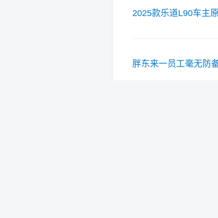
2025款乐道L90车
胖东来一员工毫无防备
迈凯伦车队2025赛
网红杜子建炮轰闫学
刘和平：特朗普威胁