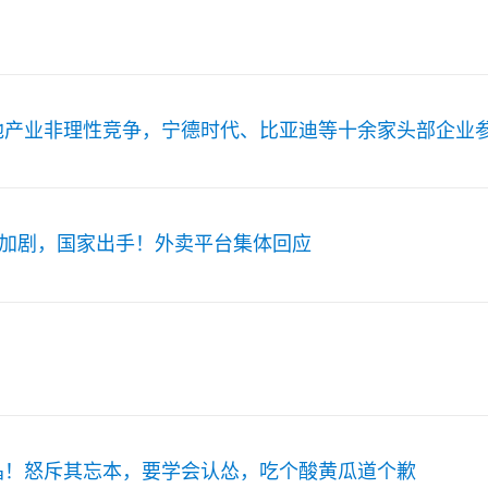
池产业非理性竞争，宁德时代、比亚迪等十余家头部企业
争加剧，国家出手！外卖平台集体回应
晶！怒斥其忘本，要学会认怂，吃个酸黄瓜道个歉