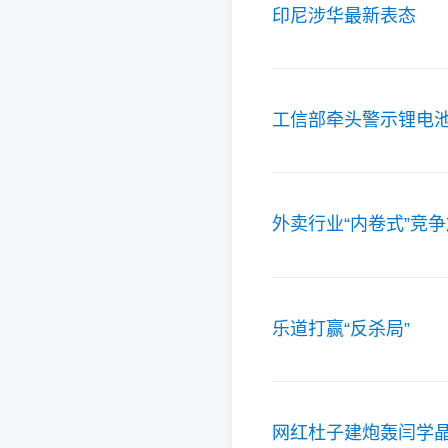
印尼涉华最新表态
工信部牵头警示锂电
外卖行业“内卷式”竞
乐道打赢“反杀局”
网红杜子建炮轰闫学