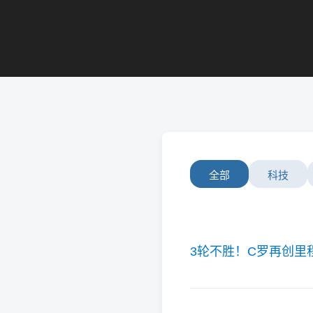
全部
科技
3轮不胜！C罗再创里